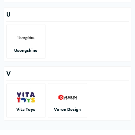
U
Usongshine
V
Vita Toys
Voron Design