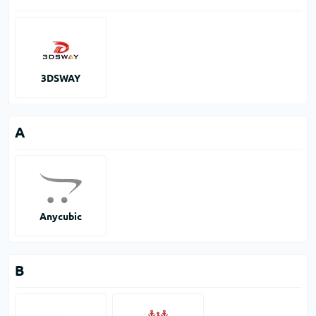
3DSWAY
A
Anycubic
B