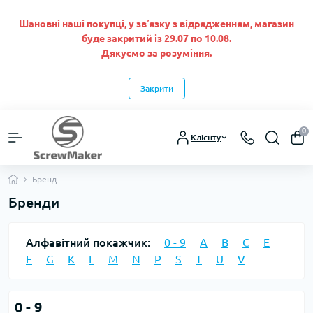
Шановні наші покупці, у звʼязку з відрядженням, магазин
буде закритий із 29.07 по 10.08.
Дякуємо за розуміння.
Закрити
0
Клієнту
Бренд
Бренди
Алфавітний покажчик:
0 - 9
A
B
C
E
F
G
K
L
M
N
P
S
T
U
V
0 - 9