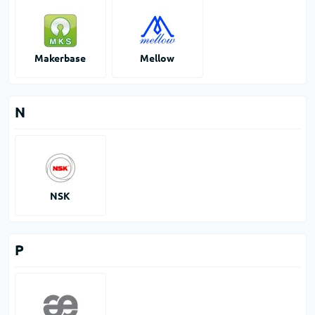
Makerbase
Mellow
N
NSK
P