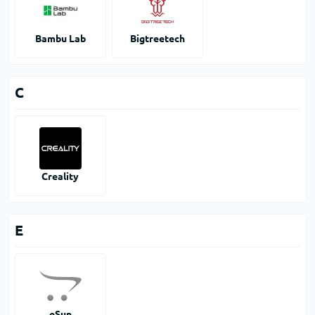
Bambu Lab
Bigtreetech
C
Creality
E
eSun