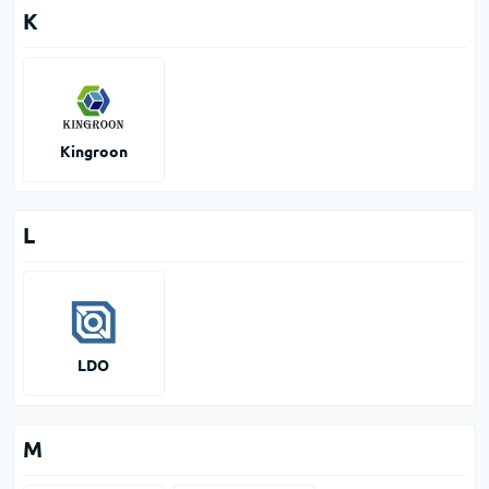
K
Kingroon
L
LDO
M