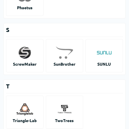
Phaetus
S
ScrewMaker
SunBrother
SUNLU
T
Triangle-Lab
TwoTrees