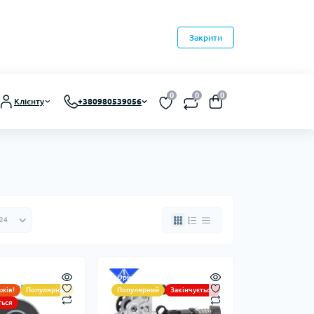
Закрити
0
0
0
Клієнту
+380980539056
ьна запчастина
Оригінальна запчастина
ажів!
Популярний
Популярний
Закінчується
ться