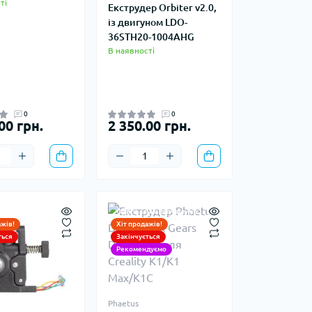
ті
Екструдер Orbiter v2.0,
із двигуном LDO-
36STH20-1004AHG
В наявності
0
0
00 грн.
2 350.00 грн.
ьна запчастина
Оригінальна запчастина
ажів!
Хіт продажів!
ться
Закінчується
Рекомендуємо
Phaetus