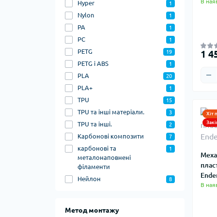
В ная
Hyper
1
Nylon
1
PA
1
PC
1
PETG
1 4
19
PETG і ABS
1
PLA
20
PLA+
1
TPU
15
TPU та інші матеріали.
3
Хіт 
Закі
TPU та інші.
2
Карбонові композити
7
карбонові та
1
Меха
металонаповнені
плас
філаменти
Ende
Нейлон
8
В ная
Метод монтажу