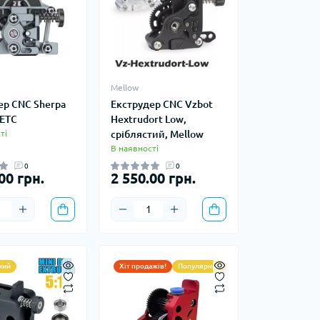
Mellow
ер CNC Sherpa
Екструдер CNC Vzbot
SETC
Hextrudort Low,
ті
сріблястий, Mellow
В наявності
0
0
00 грн.
2 550.00 грн.
ний
Хіт продажів!
Популярний