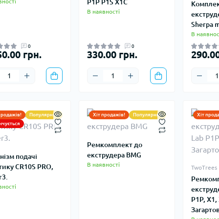
вності
P1P P1S X1C
Комплек
В наявності
екструд
Sherpa m
В наявнос
0
0
50.00 грн.
330.00 грн.
290.00
продажів!
Популярний
Хіт продажів!
Популярний
Хіт прод
нчується
Ремкомплект до
екструдера BMG
нізм подачі
В наявності
тику CR10S PRO,
TwoTrees
r3.
Ремком
вності
екструд
P1P, X1,
Загартов