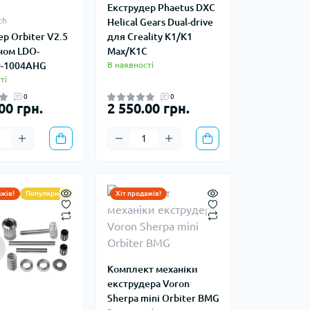
Екструдер Phaetus DXC
ch
Helical Gears Dual-drive
для Creality K1/K1
р Orbiter V2.5
Max/K1C
ном LDO-
В наявності
0-1004AHG
ті
0
0
00 грн.
2 550.00 грн.
ажів!
Популярний
Хіт продажів!
Комплект механіки
екструдера Voron
Sherpa mini Orbiter BMG