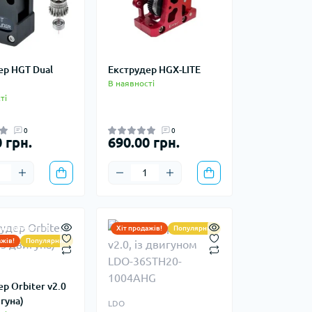
ер HGT Dual
Екструдер HGX-LITE
В наявності
ті
0
0
 грн.
690.00 грн.
ьна запчастина
Хіт продажів!
Популярний
ажів!
Популярний
р Orbiter v2.0
гуна)
LDO