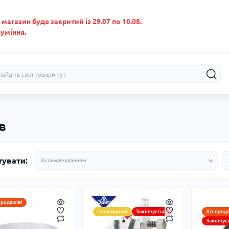
магазин буде закритий із 29.07 по 10.08.
уміння.
в
тувати:
продажів!
Оригінальна запчастина
Оригінал
Популярний
Закінчується
Хіт прод
Закінчує