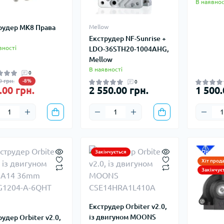
В наявнос
рудер MK8 Права
Mellow
Екструдер NF-Sunrise +
вності
LDO-36STH20-1004AHG,
Mellow
В наявності
0
0 грн.
-8%
0
.00 грн.
2 550.00 грн.
1 500.
Закінчується
Оригінал
Хіт прод
Закінчує
Екструдер Orbiter v2.0,
із двигуном MOONS
удер Orbiter v2.0,