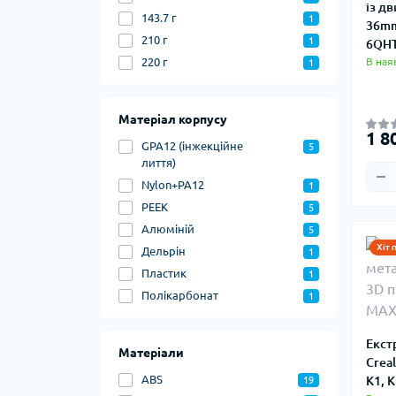
із д
143.7 г
1
36mm
210 г
1
6QH
В ная
220 г
1
Матеріал корпусу
1 8
GPA12 (інжекційне
5
лиття)
Nylon+PA12
1
PEEK
5
Алюміній
5
Хіт 
Дельрін
1
Пластик
1
Полікарбонат
1
Екст
Матеріали
Creal
ABS
K1, 
19