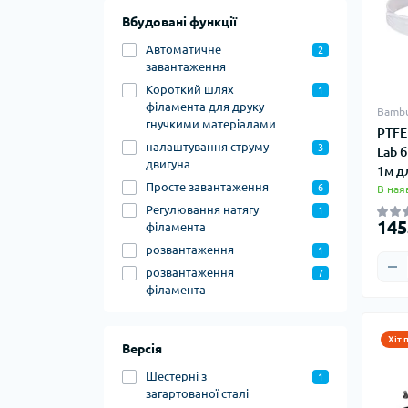
Вбудовані функції
Автоматичне
2
завантаження
Короткий шлях
1
філамента для друку
Bambu
гнучкими матеріалами
PTFE
налаштування струму
3
Lab 
двигуна
1м д
Просте завантаження
6
В ная
Регулювання натягу
1
145
філамента
розвантаження
1
розвантаження
7
філамента
Хіт 
Версія
Шестерні з
1
загартованої сталі