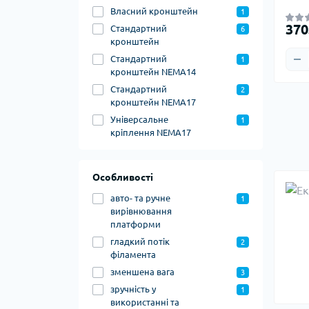
Власний кронштейн
1
370
Стандартний
6
кронштейн
Стандартний
1
кронштейн NEMA14
Стандартний
2
кронштейн NEMA17
Універсальне
1
кріплення NEMA17
Особливості
авто- та ручне
1
вирівнювання
платформи
гладкий потік
2
філамента
зменшена вага
3
зручність у
1
використанні та