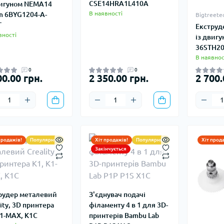
CSE14HRA1L410A
вигуном NEMA14
В наявності
 6BYG1204-A-
Bigtreete
T
Екструде
вності
із двигу
36STH2
В наявнос
0
0
00.00 грн.
2 350.00 грн.
2 700.
продажів!
Популярний
Хіт продажів!
Популярний
Хіт прод
Закінчується
рудер металевий
З'єднувач подачі
ity, 3D принтера
філаменту 4 в 1 для 3D-
K1-MAX, K1C
принтерів Bambu Lab