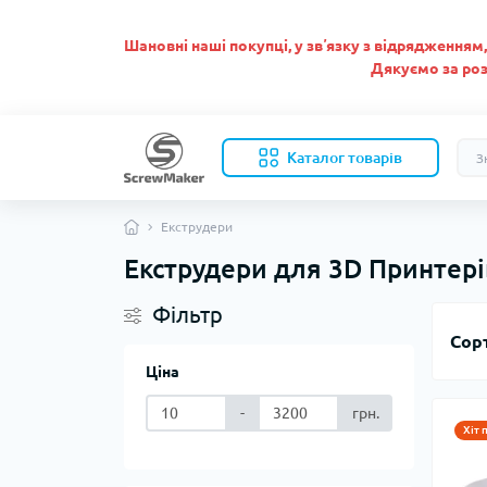
Шановні наші покупці, у звʼязку з відрядженням, 
Дякуємо за роз
Каталог товарів
Екструдери
Екструдери для 3D Принтері
Фільтр
Сор
Ціна
-
грн.
Хіт 