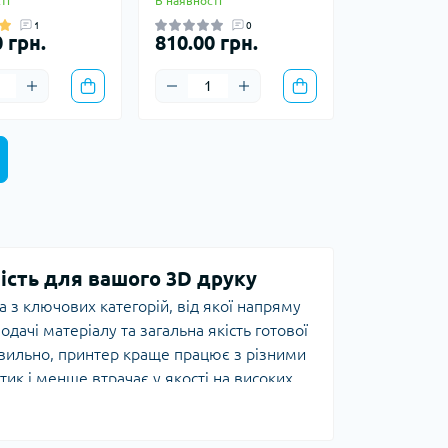
ті
В наявності
1
0
 грн.
810.00 грн.
ність для вашого 3D друку
 з ключових категорій, від якої напряму
одачі матеріалу та загальна якість готової
авильно, принтер краще працює з різними
ик і менше втрачає у якості на високих
трудери представлені як окрема група
рати потрібний варіант можна під