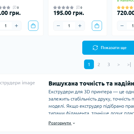
В наявнос
0
0
.00 грн.
195.00 грн.
720.00
Показати ще
1
2
3
>
>|
Вишукана точність та надій
Екструдери для 3D принтера — це одна
залежить стабільність друку, точність п
моделі. Якщо екструдер підібрано пр
типами філамента, точніше дозує пласт
швидкостях. У каталозі
ScrewMaker
екс
Розгорнути
запчастин для 3D принтера, тому підіб