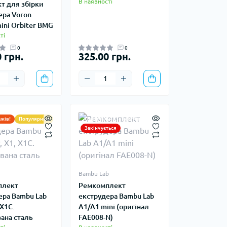
В наявності
т для збірки
ера Voron
ini Orbiter BMG
ті
0
0
 грн.
325.00 грн.
ажів!
Популярний
Оригінальна запчастина
Закінчується
Bambu Lab
плект
Ремкомплект
ера Bambu Lab
екструдера Bambu Lab
 X1C.
A1/A1 mini (оригінал
ана сталь
FAE008-N)