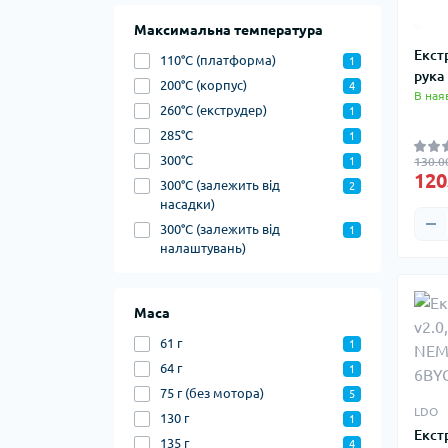
Максимальна температура
Екст
110°C (платформа)
1
рука
200°C (корпус)
4
В ная
260°C (екструдер)
1
285°C
1
300°C
130.0
1
120
300°C (залежить від
2
насадки)
300°C (залежить від
1
налаштувань)
Маса
61 г
1
64 г
1
75 г (без мотора)
5
LDO
130 г
1
Екстр
135 г
4