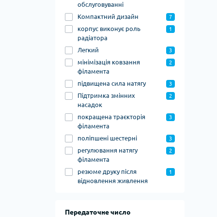
обслуговуванні
Компактний дизайн
7
корпус виконує роль
1
радіатора
Легкий
3
мінімізація ковзання
2
філамента
підвищена сила натягу
3
Підтримка змінних
2
насадок
покращена траєкторія
3
філамента
поліпшені шестерні
3
регулювання натягу
2
філамента
резюме друку після
1
відновлення живлення
Передаточне число