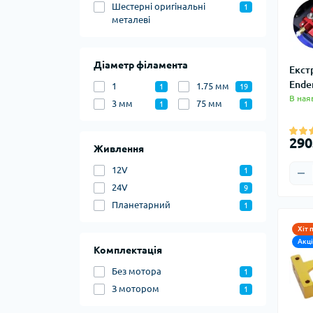
Шестерні оригінальні
1
металеві
Діаметр філамента
Екст
Ende
1
1.75 мм
1
19
В ная
3 мм
75 мм
1
1
290
Живлення
12V
1
24V
9
Планетарний
1
Хіт 
Акц
Комплектація
Без мотора
1
З мотором
1