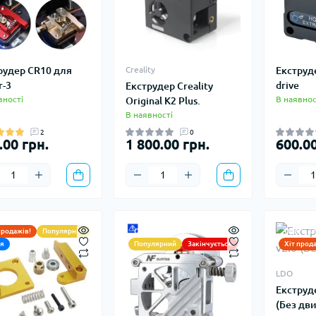
рудер CR10 для
Creality
Екструд
r-3
drive
Екструдер Creality
вності
В наявнос
Original K2 Plus.
В наявності
2
0
.00 грн.
1 800.00 грн.
600.00
продажів!
Популярний
Оригінальна запчастина
Оригінал
ія
Популярний
Закінчується
Хіт прод
LDO
Екструде
(Без дви