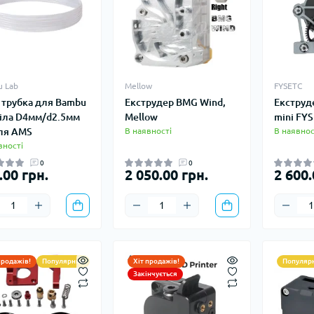
 Lab
Mellow
FYSETC
 трубка для Bambu
Екструдер BMG Wind,
Екструд
білa D4мм/d2.5мм
Mellow
mini FY
ля AMS
В наявності
В наявнос
вності
0
0
.00 грн.
2 050.00 грн.
2 600.
продажів!
Популярний
Хіт продажів!
Популяр
Закінчується