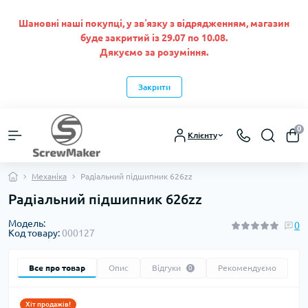
Шановні наші покупці, у звʼязку з відрядженням, магазин
буде закритий із 29.07 по 10.08.
Дякуємо за розуміння.
Закрити
0
Клієнту
Механіка
Радіальний підшипник 626zz
Радіальний підшипник 626zz
Модель:
0
Код товару:
000127
Все про товар
Опис
Відгуки
Рекомендуємо
0
Хіт продажів!